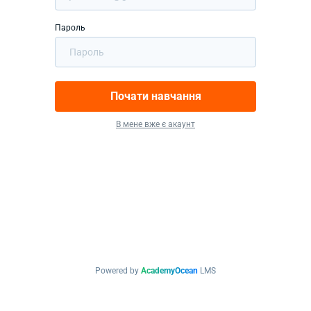
Пароль
Почати навчання
В мене вже є акаунт
Powered by
AcademyOcean
LMS